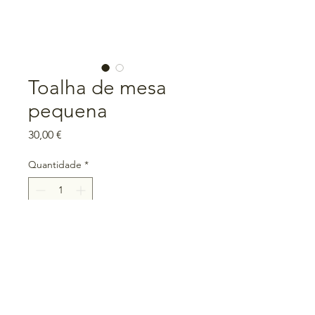
Toalha de mesa
pequena
Preço
30,00 €
Quantidade
*
Adicionar ao carrinho
Medidas: 1,10m x 1,10m
100% algodão
Peça única