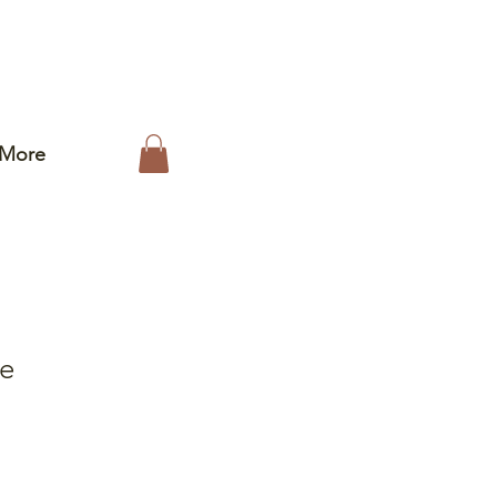
More
e