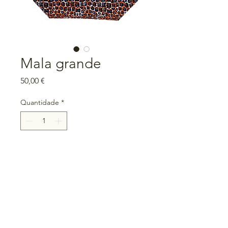
Mala grande
Preço
50,00 €
Quantidade
*
Adicionar ao carrinho
Medidas: 50cm largura x 44cm
altura x 10cm base
Forro: tela impermeável
Peça única