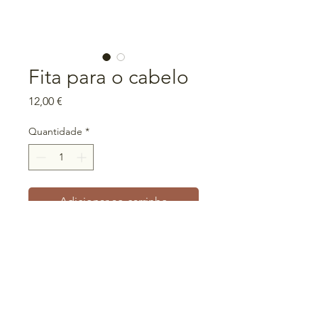
Fita para o cabelo
Preço
12,00 €
Quantidade
*
Adicionar ao carrinho
Tamanho universal
Fita que pode ser usada de
diversas larguras, inclusive estilo
turbante
Peça única